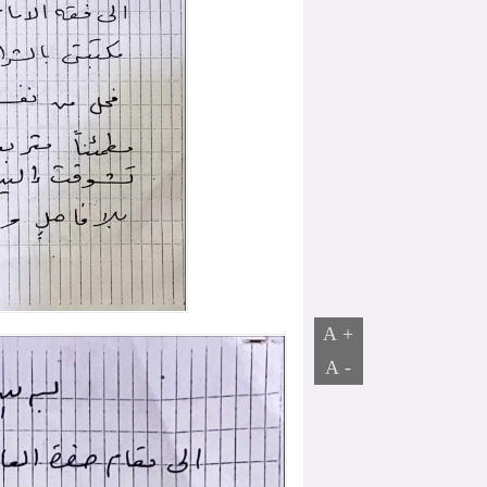
+ A
- A