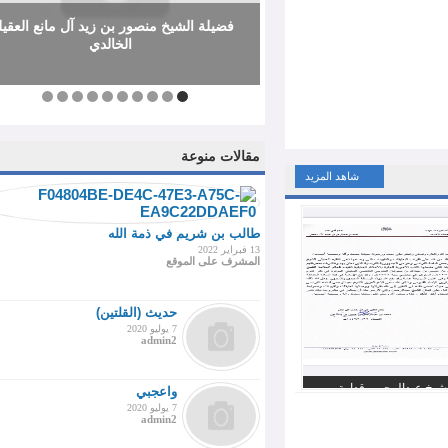
فضيلة الشيخ منصور بن زيد آل مانع العقيلي
الخالدي
10
9
8
7
6
5
4
3
2
1
مقالات منوعة
شاهد المزيد
طالب بن شريم في ذمة الله
13 فبراير 2022
المشرف على الموقع
حديث (القلتين)
7 يوليو 2020
admin2
لرحمن قدامة
واعجبي
اشتيه التي ضمنها
7 يوليو 2020
ة الجلية بالأحكام
admin2