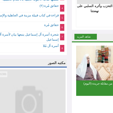
حقائق مُرة (٢)
أثره السلبي على
4
نهضتنا
قراءة في كتاب قبيلة مزينة في الجاهلية والإسلام
5
حقائق مُرة
6
شجرة أسرة آل إسماعيل يتبعها بيان لأسرة آل
شاهد المزيد
7
إسماعيل
أسرة آل مُلا
8
مكتبه الصور
26306
 جريدة (اليوم)