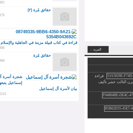
4083
حقائق مُرة (٢)
4879
قراءة في كتاب قبيلة مزينة في الجاهلية والإسلام
6898
المزيد ..
حقائق مُرة
5068
قراءة
شجرة أسرة آل
لث عشر تأليف
إسماعيل يتبعها
بيان لأسرة آل إسماعيل
30241