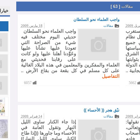
مقالات
[ 63 ]
خيارا
واجب العلماء نحو السلطان
مقالات
18 مارس 2009
مستغرب
واجب العلماء نحو السلطان
ل نظام
حديثي اليوم مختلف فيه
ي جميع
شيء من الصراحة التي
سياستها
تعودنا عليها نشأنا عليها
الشرق
وعَوَّدنا أهلنا عليها ولو كانت
وابتها
على رقابنا فحديثي مع
 الدولة
العلماء والمفكرين والمعلمين في هذه البلاد الغالية
بية ..
على كل مسلم في كل بقعة من بقاع الأرض ..
التفاصيل
6057
5662
نبْق هجر (( الأحساء ))
مقالات
14 فبراير 2009
ولها:
إذا جاء الكنار ساوى الليل
تعالى،
النهار وتقول العامة في
أصحاب
الأحساء وما جاورها ((إذا طاح
خادم
الكنار ساوى الليل النهار))