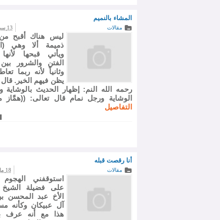
المشاء بالنميم
مقالات
13 سبتمبر 2008
ليس هناك أقبح من
ذميمة ألا وهي (ال
ويأتي قبحها لأنها
الفتن والشرور بين
وثانياً لأنه ربما تعا
يظن فيهم الخير. قال 
رحمه الله النم: إظهار الحديث بالوشاية وا
الوشاية ورجل نمام قال تعالى: ((همَّاز مش
التفاصيل
أنا رقصت قبله
مقالات
18 مارس 2008
استوقفني الهجوم ا
على فضيلة الشيخ ا
الأخ عبد المحسن ب
آل عبيكان وكأنه م
هذا مع أنه عرف با