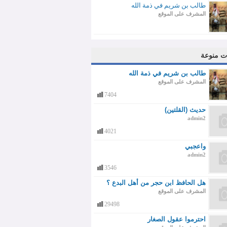
طالب بن شريم في ذمة الله
المشرف على الموقع
ت منوعة
طالب بن شريم في ذمة الله
المشرف على الموقع
7404
حديث (القلتين)
admin2
4021
واعجبي
admin2
3546
هل الحافظ ابن حجر من أهل البدع ؟
المشرف على الموقع
29498
احترموا عقول الصغار