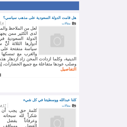
هل قامت الدولة السعودية على مذهب سياسي؟
الأكثر تفاعلاً
مقالات
4 أبريل 2009
لعل من الملاحظ وال
لدى الكثير ممن يجه
الدولة السعودية ف
أدوارها الثلاثة أنَّ 
سياسة منفتحة على 
والغرب مع تمسكها بث
الدينية، وكلما ازدادت المحن زاد ازدهار هذه
وصلب عودها متفاعلة مع جميع الحضارات، إيجا
التفاصيل
كلنا عبدالله ووسطيتنا في كل شيء
مقالات
17 فبراير 2009
كلمة حق يجب أن نق
شكراً لله سبحانه و
وعرفاناً بفضل 
الفضل ومواقف 