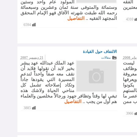
الفقه
المولود عام واحد وستين
عتبرين
وستمائة والمتوفى سنة ثمان وعشرين وسبعمائة
رحمه الله طبقت شهرته الآفاق فهو الإمام المحقق
المجتهد الفقيه ..
التفاصيل
4310
6594
الالتفاف حول القيادة
مقالات
21 ديسمبر 2007
م ليست
عهد الملك عبدالله عهد يبشر
وظائف
بخير لابد أن نقولها فلابد أن
معروفة
نقف معه صفاً واحداً لندعم
عرفها
المسيرة التي يقودها جاداً
يكونوا
وتكاد إصلاحاته تشمل كل
لستهم
مناحي الحياة ولاشك هذه
 عصر ما
تبغي لها وقتاً وتظافر جهود ورجالاً مخلصين والعلماء
اب ممن
هم أول من يجب ..
التفاصيل
3885
3966