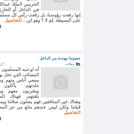
الحرمين الملك عبدالل
في الداخل أو الخارج،
إنها رفعت رؤوسنا، بل رفعت رأس كل مسل
على البسيطة. لِمَ لا ؟ وهو ابن ..
التفاصيل
حصوننا مهددة من الداخل
مقالات
27 يناير 2009
آه لو تنبه المسلمون لرأ
المصائب التي تحل بهم
بسعي أناس منهم ومن
جلدتهم، يأكلون
ويشربون معهم ويت
بلغتهم، فهناك الم
وهناك غير المنافقين فهم يصلون صلاتنا ويس
قبلتنا ولكن ليس عندهم مانع من جر المص
التفاصيل