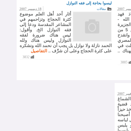
ليسوا بحاجة إلى فقه النوازل
مقالات
18 ديسمبر 2007
ذ فهد
أثار أحد أهل العلم موضوع
لله -
كثرة الحجاج وتزاحمهم في
لجزيرة
المشاعر المقدسة ودعا إلى
يوم الجمعة الموافق 5 من
فقه النوازل الخ. وأقول:
ة 1428هـ وانقدح
ليس هناك ضرورة لفقه
لمصري
النوازل وليس هناك ولله
قلت في
الحمد نازلة ولا نوازل بل يجب أن نحمد الله ونشكره
ناك ..
على كثرة الحجاج وعلى أن شرَّف ..
التفاصيل
3832
3885
الشماغ
 قضية
ذ حيزاً
أصبحنا
 لباسه
 يلبس
يلبسوا