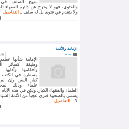
منهج السلف في 
والفتوى، فهو لا يخرج عن دائرة الفقهاء الم
ولا يتقدم في فتوى بل له سلف ..
التفاصيل
الإمامة والأئمة
مقالات
26 يناير 2008
الإمامة شأنها عظي
وظيفة كسائر ال
وأحكامها وآدابها 
مسطرة في الكتب وي
كبار السن وإن لم 
علماء وذلك لمجا
العلماء والفقهاء الكبار، ولكن في هذه الأيام
يسمى بالصحوة فترى عجباً من الأئمة الشب
لا ..
التفاصيل