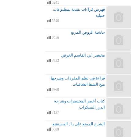
5241
فهرس قراءات نقدية لمطبوعات
حنبلية
5540
حاشية الروض المربع
7056
مختصر أبي القاسم الخرقي
7932
قراءة في نظم المفردات وشرحها
منح الشفا الشافيات
9760
كتاب أخصر المختصرات وشرحه
الدرر المبتكرات
7137
الشرح الممتع على زاد المستقنع
6689