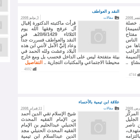
النقد و العواطف
مقالات
3 يوليو 2008
 خصلة
قرأت ماكتبته الدكتورة إقبال
نميمة)
آل عرفج وفقها الله يوم
 مفتاح
الثلاثاء 20/6/1429هـ في
 الناس
النقد والعواطف فسررت جداً
طاها من
وعاد إليَّ الأمل لأنني ابن هذه
الراغب
البلاد وعشت ولله الحمد في
لنميمة
بيئة متفتحة ليس على الداخل فحسب بل ومع خارج
اءٍ ..
محيطنا الاجتماعي والمكتبات التجارية ..
التفاصيل
4692
4744
علاقة ابن تيمية بالأحساء
مقالات
11 فبراير 2008
لمركّز
شيخ الإسلام تقي الدين أحمد
لجليل
بن الإمام الفقيه المحدث
ن ناصر
الحنبلي عبدالحليم بن الإمام
ستهدف،
الفقيه المحدث الحنبلي مجد
لتزامه
الدين عبدالسلام ابن تيمية