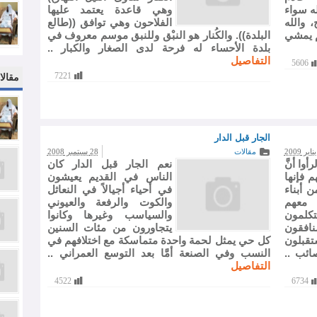
ه سواء
وهي قاعدة يعتمد عليها
 والله
الفلاحون وهي توافق ((طالع
م يمشي
البلدة)). والكُنار هو النبْق وللنبق موسم معروف في
بلدة الأحساء له فرحة لدى الصغار والكبار ..
التفاصيل
5606
7221
مقالا
الجار قبل الدار
مقالات
28 سبتمبر 2008
وا أنَّ
نعم الجار قبل الدار كان
 فإنها
الناس في القديم يعيشون
 أبناء
في أحياء أجيالاً في النعاثل
 معهم
والكوت والرفعة والعيوني
كلمون
والسياسب وغيرها وكانوا
نافقون
يتجاورون من مئات السنين
تقبلون
كل حي يمثل لحمة واحدة متماسكة مع اختلافهم في
ائب ..
النسب وفي الصنعة أمَّا بعد التوسع العمراني ..
التفاصيل
4522
6734